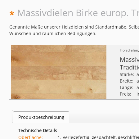
Massivdielen Birke europ. T
Genannte Maße unserer Holzdielen sind Standardmaße. Selbst
Wünschen und räumlichen Bedingungen.
Holzdielen
Massiv
Tradit
Stärke:
Breite:
Länge:
Preis:
i
Produktbeschreibung
Technische Details
Oberfläche:
1. Verlegefertig, gespachtelt, geschliffe