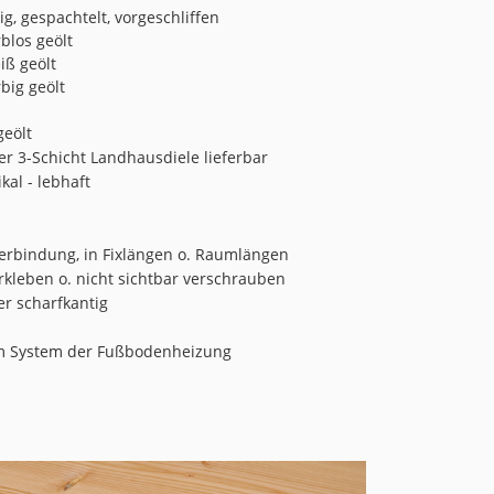
ig, gespachtelt, vorgeschliffen
rblos geölt
iß geölt
rbig geölt
geölt
er 3-Schicht Landhausdiele lieferbar
kal - lebhaft
Verbindung, in Fixlängen o. Raumlängen
erkleben o. nicht sichtbar verschrauben
er scharfkantig
m System der Fußbodenheizung