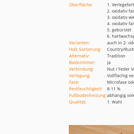
Oberfläche:
1. Verlegefert
2. oxidativ fa
3. oxidativ we
4. oxidativ fa
5. gebürstet
6. hartwachs
Varianten:
auch in 2- od
Holz Sortierung:
Country/Rusti
Alternativ:
Tradition
Badezimmer:
ja
Verbindung:
Nut / Feder 
Verlegung:
Vollflächig v
Fase:
Microfase od
Restfeuchtigkeit:
8-11 %
Fußbodenheizung:
abhängig vo
Qualität:
1. Wahl