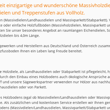
eit einzigartige und wunderschöne Massivholzdi
ielen und Treppenstufen aus Vollholz.
en (Massivdielen/Landhausdielen und Massivparkett/Stabparkett). 
tete oder einfache Holzfußböden (Massivholzdielen, Massivparkett u
ten Sie unser besonderes Angebot an raumlangen Eichendielen, Sc
lzdielen bis 4,0m Länge.
gewerken und Herstellern aus Deutschland und Österreich zusamm
lzfussboden Ihnen ein Leben lang Freude bereitet.
e Holzdiele, als Landhausdielen oder Stabparkett ist pflegeleicht,
 durch den Einbau eines Holzbodens auch ökologische Ansprüche 
ff und unsere Sägewerkspartner verwenden nur Hölzer aus nachha
hausdielen oder von Parkett.
res Holzbodens (egal ob Massivdielen/Landhausdielen oder Massivp
ge. Als zusätzlichen und kostenlosen Service erstellen wir Ihnen 
odens (Massivdielen/Landhausdielen, Massivparkett/Stabparkett und