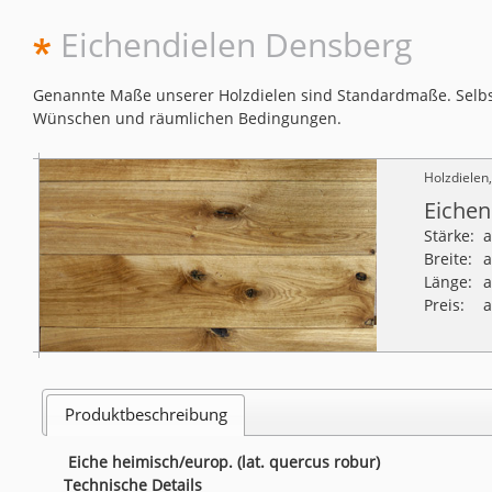
Eichendielen Densberg
Genannte Maße unserer Holzdielen sind Standardmaße. Selbst
Wünschen und räumlichen Bedingungen.
Holzdielen
Eichen
Stärke:
Breite:
Länge:
Preis:
a
Produktbeschreibung
Eiche heimisch/europ. (lat. quercus robur)
Technische Details