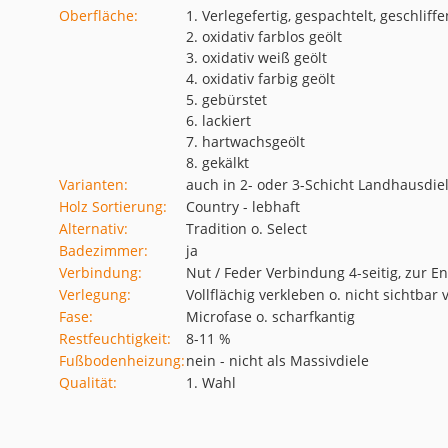
Oberfläche:
1. Verlegefertig, gespachtelt, geschliffe
2. oxidativ farblos geölt
3. oxidativ weiß geölt
4. oxidativ farbig geölt
5. gebürstet
6. lackiert
7. hartwachsgeölt
8. gekälkt
Varianten:
auch in 2- oder 3-Schicht Landhausdiel
Holz Sortierung:
Country - lebhaft
Alternativ:
Tradition o. Select
Badezimmer:
ja
Verbindung:
Nut / Feder Verbindung 4-seitig, zur 
Verlegung:
Vollflächig verkleben o. nicht sichtba
Fase:
Microfase o. scharfkantig
Restfeuchtigkeit:
8-11 %
Fußbodenheizung:
nein - nicht als Massivdiele
Qualität:
1. Wahl