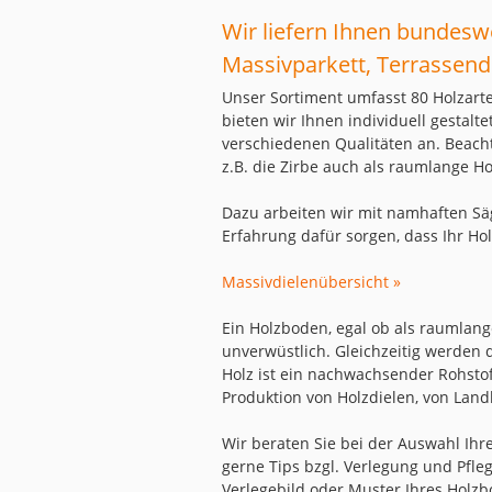
Wir liefern Ihnen bundesw
Massivparkett, Terrassend
Unser Sortiment umfasst 80 Holzart
bieten wir Ihnen individuell gestal
verschiedenen Qualitäten an. Beach
z.B. die Zirbe auch als raumlange Ho
Dazu arbeiten wir mit namhaften Sä
Erfahrung dafür sorgen, dass Ihr Ho
Massivdielenübersicht »
Ein Holzboden, egal ob als raumlang
unverwüstlich. Gleichzeitig werden
Holz ist ein nachwachsender Rohsto
Produktion von Holzdielen, von Land
Wir beraten Sie bei der Auswahl Ih
gerne Tips bzgl. Verlegung und Pfle
Verlegebild oder Muster Ihres Holzb