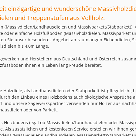
eit einzigartige und wunderschöne Massivholzdi
ielen und Treppenstufen aus Vollholz.
en (Massivdielen/Landhausdielen und Massivparkett/Stabparkett). 
tete oder einfache Holzfußböden (Massivholzdielen, Massivparkett u
ten Sie unser besonderes Angebot an raumlangen Eichendielen, Sc
lzdielen bis 4,0m Länge.
gewerken und Herstellern aus Deutschland und Österreich zusamm
lzfussboden Ihnen ein Leben lang Freude bereitet.
e Holzdiele, als Landhausdielen oder Stabparkett ist pflegeleicht,
 durch den Einbau eines Holzbodens auch ökologische Ansprüche 
ff und unsere Sägewerkspartner verwenden nur Hölzer aus nachha
hausdielen oder von Parkett.
res Holzbodens (egal ob Massivdielen/Landhausdielen oder Massivp
ge. Als zusätzlichen und kostenlosen Service erstellen wir Ihnen 
odens (Massivdielen/Landhausdielen, Massivparkett/Stabparkett und