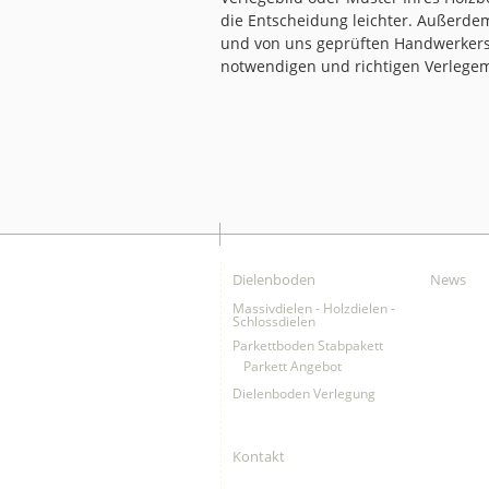
die Entscheidung leichter. Außerdem
und von uns geprüften Handwerkers 
notwendigen und richtigen Verlegem
Dielenboden
News
Massivdielen - Holzdielen -
Schlossdielen
Parkettboden Stabpakett
Parkett Angebot
Dielenboden Verlegung
Kontakt