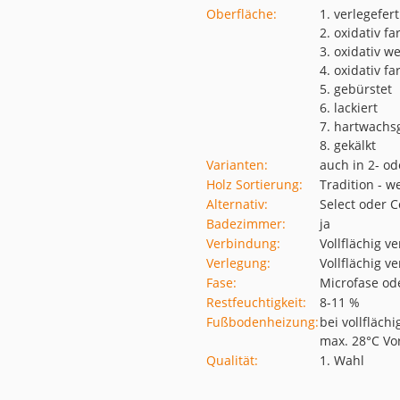
Oberfläche:
1. verlegefert
2. oxidativ fa
3. oxidativ we
4. oxidativ fa
5. gebürstet
6. lackiert
7. hartwachs
8. gekälkt
Varianten:
auch in 2- od
Holz Sortierung:
Tradition - w
Alternativ:
Select oder C
Badezimmer:
ja
Verbindung:
Vollflächig v
Verlegung:
Vollflächig v
Fase:
Microfase od
Restfeuchtigkeit:
8-11 %
Fußbodenheizung:
bei vollfläch
max. 28°C Vo
Qualität:
1. Wahl