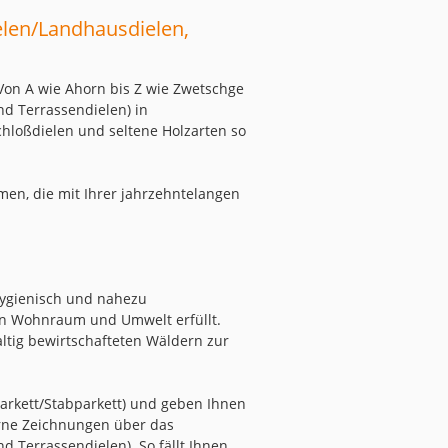
elen/Landhausdielen,
Von A wie Ahorn bis Z wie Zwetschge
nd Terrassendielen) in
hloßdielen und seltene Holzarten so
en, die mit Ihrer jahrzehntelangen
 hygienisch und nahezu
an Wohnraum und Umwelt erfüllt.
ltig bewirtschafteten Wäldern zur
arkett/Stabparkett) und geben Ihnen
gerne Zeichnungen über das
 Terrassendielen). So fällt Ihnen