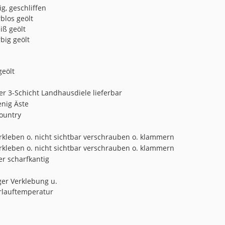
ig, geschliffen
rblos geölt
iß geölt
rbig geölt
geölt
er 3-Schicht Landhausdiele lieferbar
enig Äste
ountry
erkleben o. nicht sichtbar verschrauben o. klammern
erkleben o. nicht sichtbar verschrauben o. klammern
er scharfkantig
iger Verklebung u.
rlauftemperatur