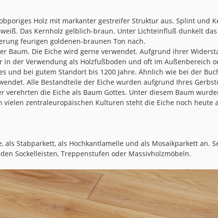
obporiges Holz mit markanter gestreifer Struktur aus. Splint und K
h-weiß. Das Kernholz gelblich-braun. Unter Lichteinfluß dunkelt da
ierung feurigen goldenen-braunen Ton nach.
r Baum. Die Eiche wird gerne verwendet. Aufgrund ihrer Widerst
r in der Verwendung als Holzfußboden und oft im Außenbereich o
res und bei gutem Standort bis 1200 Jahre. Ähnlich wie bei der Bu
verwendet. Alle Bestandteile der Eiche wurden aufgrund Ihres Gerb
er verehrten die Eiche als Baum Gottes. Unter diesem Baum wurden
n vielen zentraleuropäischen Kulturen steht die Eiche noch heute al
le, als Stabparkett, als Hochkantlamelle und als Mosaikparkett an. S
en Sockelleisten, Treppenstufen oder Massivholzmöbeln.